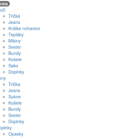
arma
uži
Tričká
Jeans
Krátke nohavice
Tepláky
Mikiny
Sveter
Bundy
Košele
Sako
Doplnky
eny
Trička
Jeans
Sukne
Košele
Bundy
Sveter
Doplnky
oplnky
Opasky