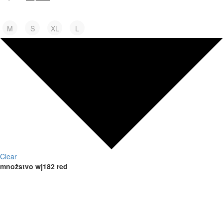
Velkosť
M
S
XL
L
Clear
množstvo wj182 red