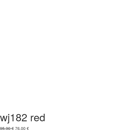
wj182 red
95,90
€
76,00
€