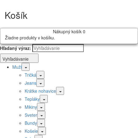
Košík
Nákupný košík
0
Žiadne produkty v košíku.
Hľadaný výraz:
Vyhľadávanie
Muži
Tričká
Jeans
Krátke nohavice
Tepláky
Mikiny
Sveter
Bundy
Košele