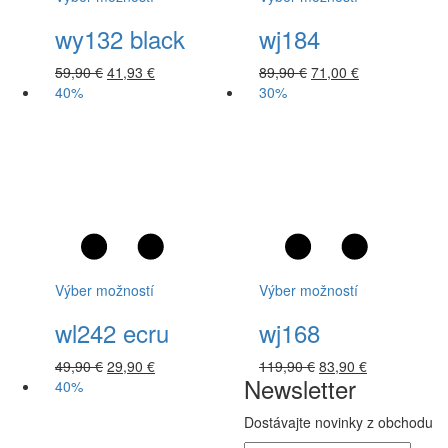
wy132 black
wj184
59,90
€
41,93
€
89,90
€
71,00
€
40%
30%
Výber možností
Výber možností
wl242 ecru
wj168
49,90
€
29,90
€
119,90
€
83,90
€
Newsletter
40%
Dostávajte novinky z obchodu