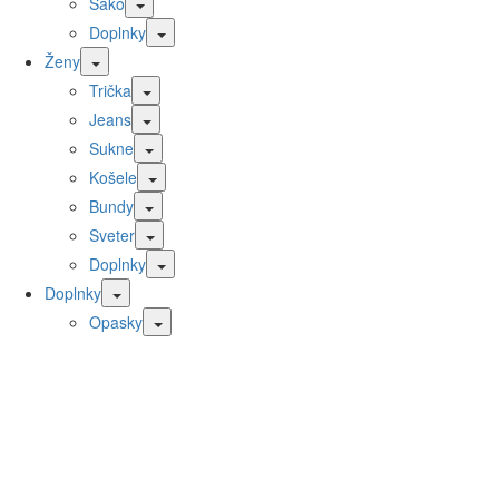
Sako
Doplnky
Ženy
Trička
Jeans
Sukne
Košele
Bundy
Sveter
Doplnky
Doplnky
Opasky